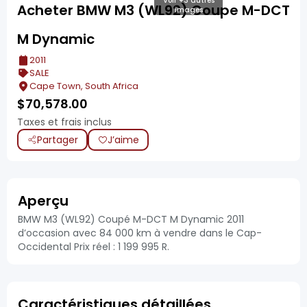
Voir +3 autres
Acheter BMW M3 (WL92) Coupe M-DCT
images
M Dynamic
2011
SALE
Cape Town, South Africa
$
70,578.00
Taxes et frais inclus
Partager
J’aime
Aperçu
BMW M3 (WL92) Coupé M-DCT M Dynamic 2011
d’occasion avec 84 000 km à vendre dans le Cap-
Occidental Prix réel : 1 199 995 R.
Caractéristiques détaillées