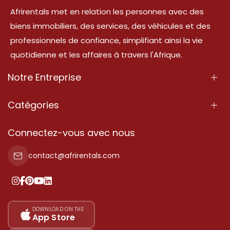
Afrirentals met en relation les personnes avec des
biens immobiliers, des services, des véhicules et des
professionnels de confiance, simplifiant ainsi la vie
quotidienne et les affaires à travers l'Afrique.
Notre Entreprise
À Propos
Catégories
Nos Services
Propriété
Connectez-vous avec nous
Contactez-Nous
Propriété à vendre
contact@afrirentals.com
Conditions d'Utilisation
Propriété à louer
Politique de Confidentialité
Ajoutez votre témoignage
Nos tarifs
DOWNLOAD ON THE
App Store
Plan du site