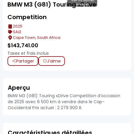
Voir +3 autres
BMW M3 (G81) Touring xDrive
images
Competition
2025
SALE
Cape Town, South Africa
$
143,741.00
Taxes et frais inclus
Partager
J’aime
Aperçu
BMW M3 (G81) Touring xDrive Competition d’occasion
de 2025 avec 6 500 km à vendre dans le Cap-
Occidental Prix actuel : 2 279 900 R.
Caractéristiques détaillées