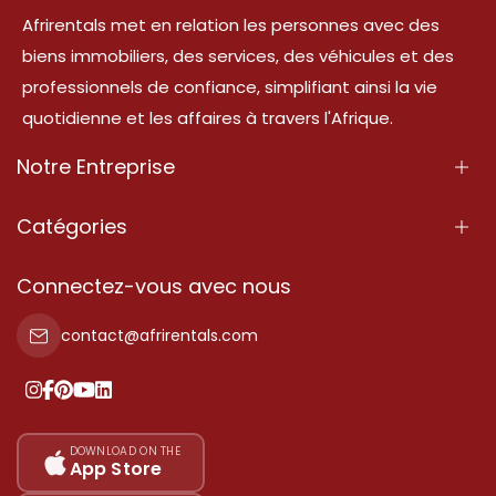
Afrirentals met en relation les personnes avec des
biens immobiliers, des services, des véhicules et des
professionnels de confiance, simplifiant ainsi la vie
quotidienne et les affaires à travers l'Afrique.
Notre Entreprise
À Propos
Catégories
Nos Services
Propriété
Connectez-vous avec nous
Contactez-Nous
Propriété à vendre
contact@afrirentals.com
Conditions d'Utilisation
Propriété à louer
Politique de Confidentialité
Ajoutez votre témoignage
Nos tarifs
DOWNLOAD ON THE
App Store
Plan du site