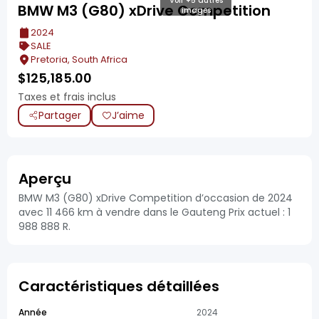
Voir +5 autres
BMW M3 (G80) xDrive Competition
images
2024
SALE
Pretoria, South Africa
$
125,185.00
Taxes et frais inclus
Partager
J’aime
Aperçu
BMW M3 (G80) xDrive Competition d’occasion de 2024
avec 11 466 km à vendre dans le Gauteng Prix actuel : 1
988 888 R.
Caractéristiques détaillées
Année
2024