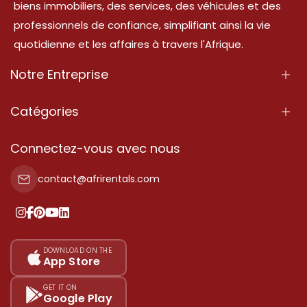
biens immobiliers, des services, des véhicules et des
professionnels de confiance, simplifiant ainsi la vie
quotidienne et les affaires à travers l'Afrique.
Notre Entreprise
À Propos
Catégories
Nos Services
Propriété
Connectez-vous avec nous
Contactez-Nous
Propriété à vendre
contact@afrirentals.com
Conditions d'Utilisation
Propriété à louer
Politique de Confidentialité
Ajoutez votre témoignage
Nos tarifs
DOWNLOAD ON THE
App Store
Plan du site
GET IT ON
Google Play