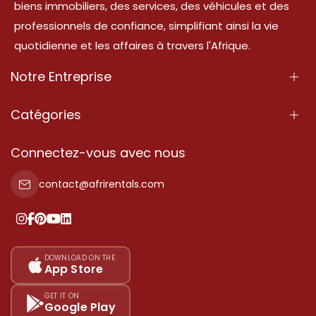
biens immobiliers, des services, des véhicules et des
professionnels de confiance, simplifiant ainsi la vie
quotidienne et les affaires à travers l'Afrique.
Notre Entreprise
À Propos
Catégories
Nos Services
Propriété
Connectez-vous avec nous
Contactez-Nous
Propriété à vendre
contact@afrirentals.com
Conditions d'Utilisation
Propriété à louer
Politique de Confidentialité
Ajoutez votre témoignage
Nos tarifs
DOWNLOAD ON THE
App Store
Plan du site
GET IT ON
Google Play