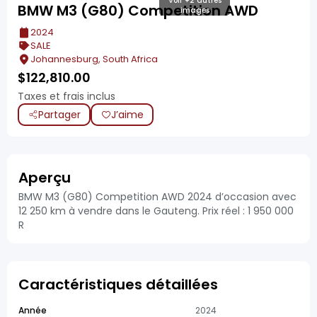
Voir +2 autres
BMW M3 (G80) Competition AWD
images
2024
SALE
Johannesburg, South Africa
$
122,810.00
Taxes et frais inclus
Partager
J’aime
Aperçu
BMW M3 (G80) Competition AWD 2024 d’occasion avec
12 250 km à vendre dans le Gauteng. Prix réel : 1 950 000
R
Caractéristiques détaillées
Année
2024