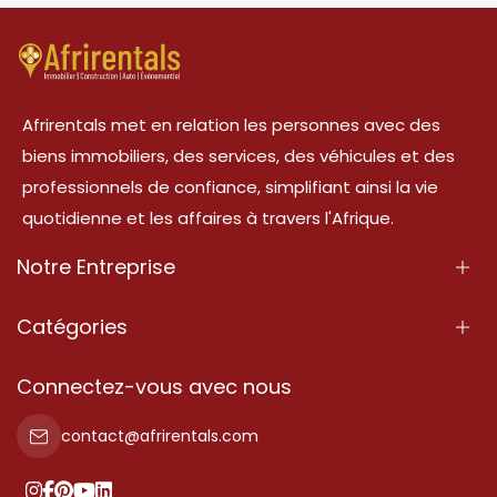
Afrirentals met en relation les personnes avec des
biens immobiliers, des services, des véhicules et des
professionnels de confiance, simplifiant ainsi la vie
quotidienne et les affaires à travers l'Afrique.
Notre Entreprise
À Propos
Catégories
Nos Services
Propriété
Connectez-vous avec nous
Contactez-Nous
Propriété à vendre
contact@afrirentals.com
Conditions d'Utilisation
Propriété à louer
Politique de Confidentialité