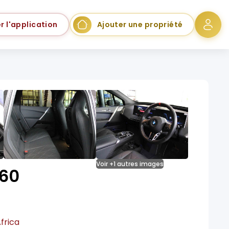
r l'application
Ajouter une propriété
Voir +1 autres images
60
frica