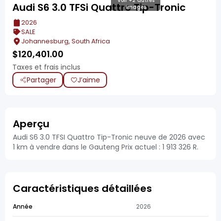
Voir +2 autres
Audi S6 3.0 TFSi Quattro Tip-Tronic
images
2026
SALE
Johannesburg, South Africa
$
120,401.00
Taxes et frais inclus
Partager
J’aime
Aperçu
Audi S6 3.0 TFSI Quattro Tip-Tronic neuve de 2026 avec
1 km à vendre dans le Gauteng Prix actuel : 1 913 326 R.
Caractéristiques détaillées
Année
2026