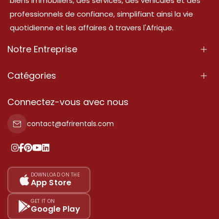
biens immobiliers, des services, des véhicules et des
professionnels de confiance, simplifiant ainsi la vie
quotidienne et les affaires à travers l'Afrique.
Notre Entreprise
À Propos
Catégories
Nos Services
Propriété
Connectez-vous avec nous
Contactez-Nous
Propriété à vendre
contact@afrirentals.com
Conditions d'Utilisation
Propriété à louer
Politique de Confidentialité
Ajoutez votre témoignage
Nos tarifs
DOWNLOAD ON THE
App Store
Plan du site
GET IT ON
Google Play