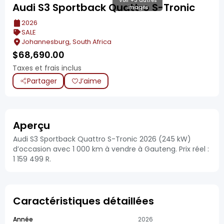
Voir +3 autres
Audi S3 Sportback Quattro S-Tronic
images
2026
SALE
Johannesburg, South Africa
$
68,690.00
Taxes et frais inclus
Partager
J’aime
Aperçu
Audi S3 Sportback Quattro S-Tronic 2026 (245 kW)
d’occasion avec 1 000 km à vendre à Gauteng. Prix réel :
1 159 499 R.
Caractéristiques détaillées
Année
2026