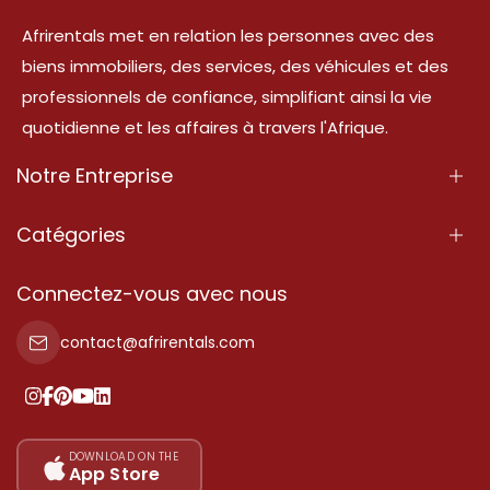
Afrirentals met en relation les personnes avec des
biens immobiliers, des services, des véhicules et des
professionnels de confiance, simplifiant ainsi la vie
quotidienne et les affaires à travers l'Afrique.
Notre Entreprise
À Propos
Catégories
Nos Services
Propriété
Connectez-vous avec nous
Contactez-Nous
Propriété à vendre
contact@afrirentals.com
Conditions d'Utilisation
Propriété à louer
Politique de Confidentialité
Ajoutez votre témoignage
Nos tarifs
DOWNLOAD ON THE
App Store
Plan du site