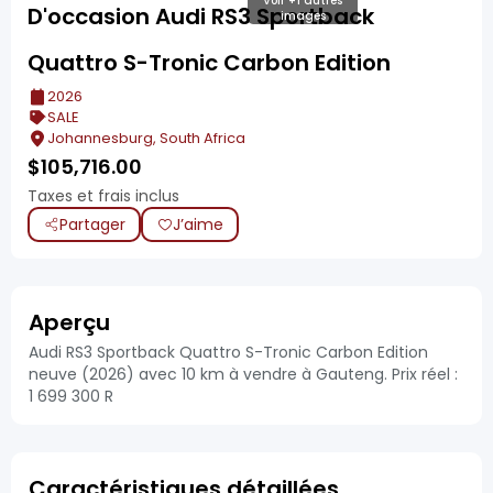
Voir +1 autres
D'occasion Audi RS3 Sportback
images
Quattro S-Tronic Carbon Edition
2026
SALE
Johannesburg, South Africa
$
105,716.00
Taxes et frais inclus
Partager
J’aime
Aperçu
Audi RS3 Sportback Quattro S-Tronic Carbon Edition
neuve (2026) avec 10 km à vendre à Gauteng. Prix réel :
1 699 300 R
Caractéristiques détaillées