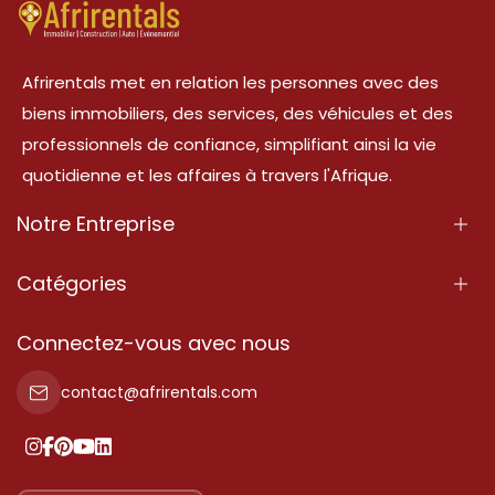
Afrirentals met en relation les personnes avec des
biens immobiliers, des services, des véhicules et des
professionnels de confiance, simplifiant ainsi la vie
quotidienne et les affaires à travers l'Afrique.
Notre Entreprise
À Propos
Catégories
Nos Services
Propriété
Connectez-vous avec nous
Contactez-Nous
Propriété à vendre
contact@afrirentals.com
Conditions d'Utilisation
Propriété à louer
Politique de Confidentialité
Ajoutez votre témoignage
Nos tarifs