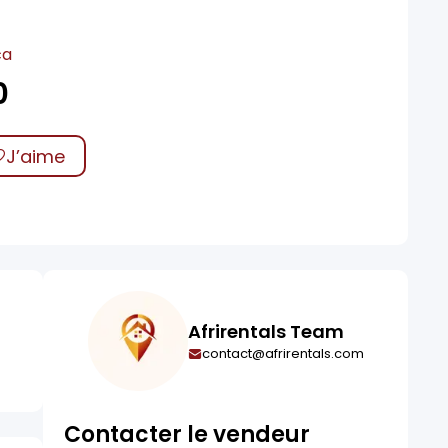
ca
0
J’aime
Afrirentals Team
contact@afrirentals.com
Contacter le vendeur