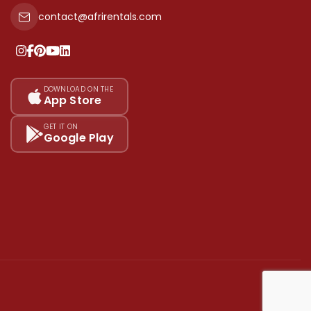
contact@afrirentals.com
DOWNLOAD ON THE
App Store
GET IT ON
Google Play