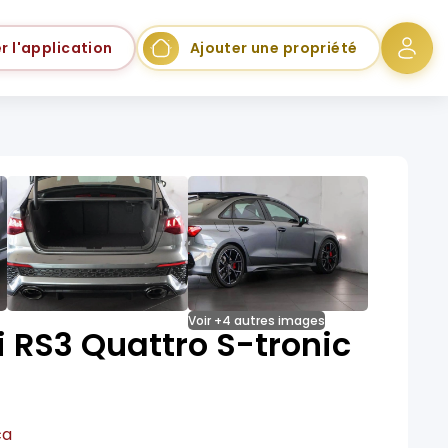
r l'application
Ajouter une propriété
Voir +4 autres images
 RS3 Quattro S-tronic
ca