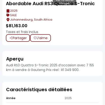
Voir +5 autres
Abordable Audi RS3 Quattro S-Tronic
images
2025
SALE
Johannesburg, South Africa
$
81,163.00
Taxes et frais inclus
Partager
J’aime
Aperçu
Audi RS3 Quattro S-Tronic 2025 d’occasion avec 7 155
km à vendre à Gauteng Prix réel : R1 349 900.
Caractéristiques détaillées
Année
2025