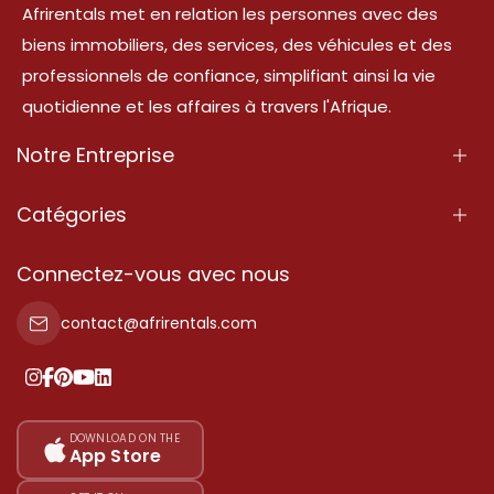
Afrirentals met en relation les personnes avec des
biens immobiliers, des services, des véhicules et des
professionnels de confiance, simplifiant ainsi la vie
quotidienne et les affaires à travers l'Afrique.
Notre Entreprise
À Propos
Catégories
Nos Services
Propriété
Connectez-vous avec nous
Contactez-Nous
Propriété à vendre
contact@afrirentals.com
Conditions d'Utilisation
Propriété à louer
Politique de Confidentialité
Ajoutez votre témoignage
Nos tarifs
DOWNLOAD ON THE
App Store
Plan du site