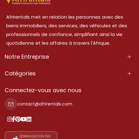
Afrirentals met en relation les personnes avec des
biens immobiliers, des services, des véhicules et des
professionnels de confiance, simplifiant ainsi la vie
quotidienne et les affaires à travers l'Afrique.
Notre Entreprise
À Propos
Catégories
Nos Services
Propriété
Connectez-vous avec nous
Contactez-Nous
Propriété à vendre
contact@afrirentals.com
Conditions d'Utilisation
Propriété à louer
Politique de Confidentialité
Ajoutez votre témoignage
Nos tarifs
DOWNLOAD ON THE