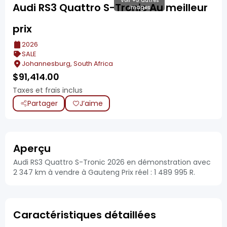
Voir +5 autres
Audi RS3 Quattro S-Tronic Au meilleur
images
prix
2026
SALE
Johannesburg, South Africa
$
91,414.00
Taxes et frais inclus
Partager
J’aime
Aperçu
Audi RS3 Quattro S-Tronic 2026 en démonstration avec
2 347 km à vendre à Gauteng Prix réel : 1 489 995 R.
Caractéristiques détaillées