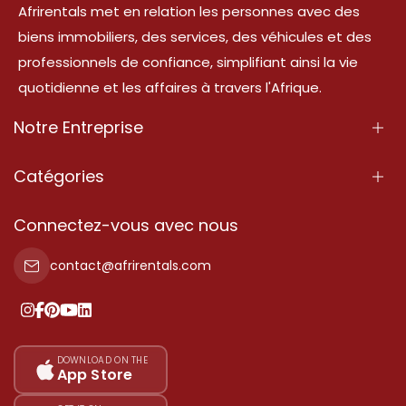
Afrirentals met en relation les personnes avec des
biens immobiliers, des services, des véhicules et des
professionnels de confiance, simplifiant ainsi la vie
quotidienne et les affaires à travers l'Afrique.
Notre Entreprise
À Propos
Catégories
Nos Services
Propriété
Connectez-vous avec nous
Contactez-Nous
Propriété à vendre
contact@afrirentals.com
Conditions d'Utilisation
Propriété à louer
Politique de Confidentialité
Ajoutez votre témoignage
Nos tarifs
DOWNLOAD ON THE
App Store
Plan du site