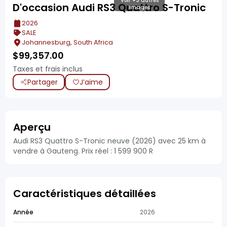
Voir +3 autres
D'occasion Audi RS3 Quattro S-Tronic
images
2026
SALE
Johannesburg, South Africa
$
99,357.00
Taxes et frais inclus
Partager
J’aime
Aperçu
Audi RS3 Quattro S-Tronic neuve (2026) avec 25 km à
vendre à Gauteng. Prix réel : 1 599 900 R
Caractéristiques détaillées
Année
2026