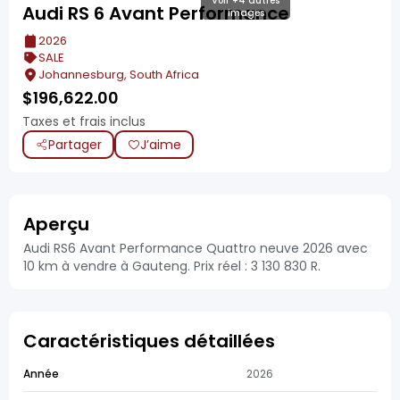
Voir +4 autres
Audi RS 6 Avant Performance
images
2026
SALE
Johannesburg, South Africa
$
196,622.00
Taxes et frais inclus
Partager
J’aime
Aperçu
Audi RS6 Avant Performance Quattro neuve 2026 avec
10 km à vendre à Gauteng. Prix réel : 3 130 830 R.
Caractéristiques détaillées
Année
2026