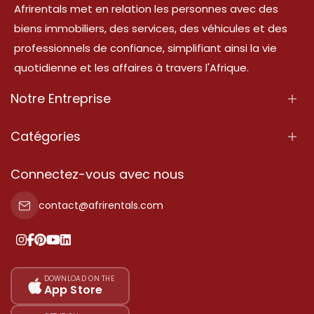
Afrirentals met en relation les personnes avec des
biens immobiliers, des services, des véhicules et des
professionnels de confiance, simplifiant ainsi la vie
quotidienne et les affaires à travers l'Afrique.
Notre Entreprise
À Propos
Catégories
Nos Services
Propriété
Connectez-vous avec nous
Contactez-Nous
Propriété à vendre
contact@afrirentals.com
Conditions d'Utilisation
Propriété à louer
Politique de Confidentialité
Ajoutez votre témoignage
Nos tarifs
DOWNLOAD ON THE
App Store
Plan du site