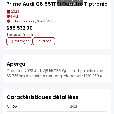
Voir +2 autres
Prime Audi Q8 55TFSi Quattro Tiptronic
images
2023
SALE
Johannesburg, South Africa
$
66,532.00
Taxes et frais inclus
Partager
J’aime
Aperçu
Occasion 2023 Audi Q8 55 TFSI Quattro Tiptronic avec
65 755 km à vendre à Gauteng Prix actuel : 1 129 950 R.
Caractéristiques détaillées
Année
2023