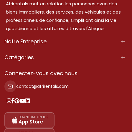
Afrirentals met en relation les personnes avec des
biens immobiliers, des services, des véhicules et des
professionnels de confiance, simplifiant ainsi la vie
quotidienne et les affaires à travers l'Afrique.
Notre Entreprise
À Propos
Catégories
Nos Services
Propriété
Connectez-vous avec nous
Contactez-Nous
Propriété à vendre
contact@afrirentals.com
Conditions d'Utilisation
Propriété à louer
Politique de Confidentialité
Ajoutez votre témoignage
Nos tarifs
DOWNLOAD ON THE
App Store
Plan du site