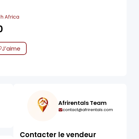
h Africa
0
J’aime
Afrirentals Team
contact@afrirentals.com
Contacter le vendeur