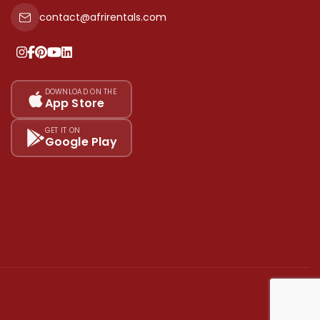
contact@afrirentals.com
DOWNLOAD ON THE
App Store
GET IT ON
Google Play