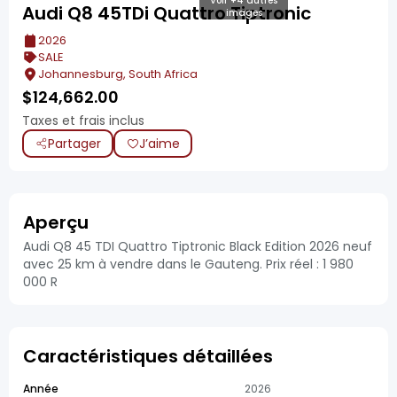
Voir +4 autres
Audi Q8 45TDi Quattro Tiptronic
images
2026
SALE
Johannesburg, South Africa
$
124,662.00
Taxes et frais inclus
Partager
J’aime
Aperçu
Audi Q8 45 TDI Quattro Tiptronic Black Edition 2026 neuf
avec 25 km à vendre dans le Gauteng. Prix réel : 1 980
000 R
Caractéristiques détaillées
Année
2026