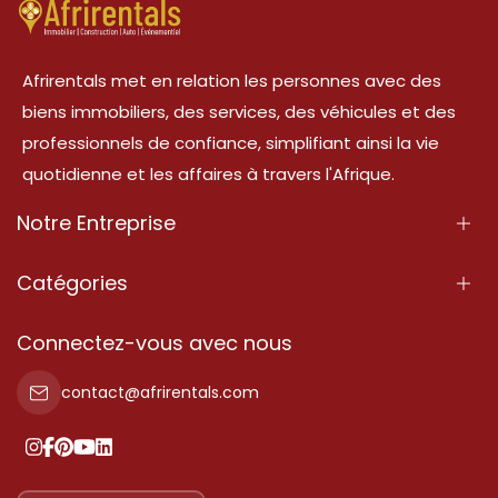
Afrirentals met en relation les personnes avec des
biens immobiliers, des services, des véhicules et des
professionnels de confiance, simplifiant ainsi la vie
quotidienne et les affaires à travers l'Afrique.
Notre Entreprise
À Propos
Catégories
Nos Services
Propriété
Connectez-vous avec nous
Contactez-Nous
Propriété à vendre
contact@afrirentals.com
Conditions d'Utilisation
Propriété à louer
Politique de Confidentialité
Ajoutez votre témoignage
Nos tarifs