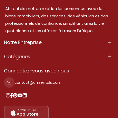
Afrirentals met en relation les personnes avec des
biens immobiliers, des services, des véhicules et des
professionnels de confiance, simplifiant ainsi la vie
quotidienne et les affaires à travers l'Afrique.
Notre Entreprise
À Propos
Catégories
Nos Services
Propriété
Connectez-vous avec nous
Contactez-Nous
Propriété à vendre
contact@afrirentals.com
Conditions d'Utilisation
Propriété à louer
Politique de Confidentialité
Ajoutez votre témoignage
Nos tarifs
DOWNLOAD ON THE
App Store
Plan du site