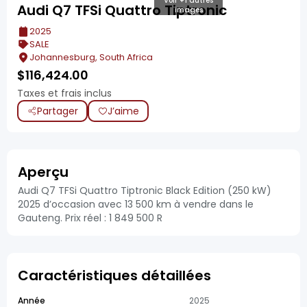
Voir +1 autres
Audi Q7 TFSi Quattro Tiptronic
images
2025
SALE
Johannesburg, South Africa
$
116,424.00
Taxes et frais inclus
Partager
J’aime
Aperçu
Audi Q7 TFSi Quattro Tiptronic Black Edition (250 kW)
2025 d’occasion avec 13 500 km à vendre dans le
Gauteng. Prix réel : 1 849 500 R
Caractéristiques détaillées
Année
2025