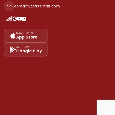
contact@afrirentals.com
DOWNLOAD ON THE
App Store
GET IT ON
Google Play