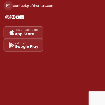
contact@afrirentals.com
DOWNLOAD ON THE
App Store
GET IT ON
Google Play