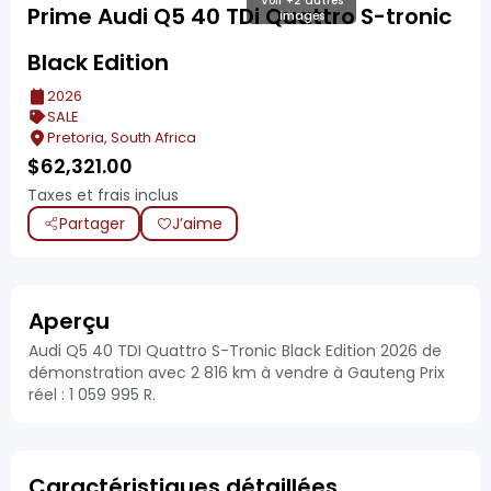
Voir +2 autres
Prime Audi Q5 40 TDi Quattro S-tronic
images
Black Edition
2026
SALE
Pretoria, South Africa
$
62,321.00
Taxes et frais inclus
Partager
J’aime
Aperçu
Audi Q5 40 TDI Quattro S-Tronic Black Edition 2026 de
démonstration avec 2 816 km à vendre à Gauteng Prix
réel : 1 059 995 R.
Caractéristiques détaillées