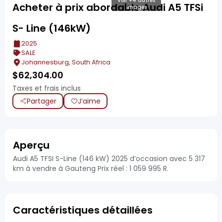
Voir +4 autres
Acheter à prix abordable Audi A5 TFSi
images
S- Line (146kW)
2025
SALE
Johannesburg, South Africa
$
62,304.00
Taxes et frais inclus
Partager
J’aime
Aperçu
Audi A5 TFSI S-Line (146 kW) 2025 d’occasion avec 5 317
km à vendre à Gauteng Prix réel : 1 059 995 R.
Caractéristiques détaillées