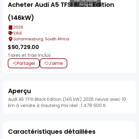
Voir +6 autres
Acheter Audi A5 TFSI Black Edition
images
(146kW)
2026
SALE
Johannesburg, South Africa
$
90,729.00
Taxes et frais inclus
Partager
J’aime
Aperçu
Audi A5 TFSI Black Edition (146 kW) 2026 neuve avec 10
km à vendre à Gauteng Prix réel : 1 478 600 R.
Caractéristiques détaillées