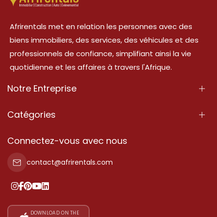
Afrirentals met en relation les personnes avec des
biens immobiliers, des services, des véhicules et des
professionnels de confiance, simplifiant ainsi la vie
quotidienne et les affaires à travers l'Afrique.
Notre Entreprise
À Propos
Catégories
Nos Services
Propriété
Connectez-vous avec nous
Contactez-Nous
Propriété à vendre
contact@afrirentals.com
Conditions d'Utilisation
Propriété à louer
Politique de Confidentialité
Ajoutez votre témoignage
Nos tarifs
DOWNLOAD ON THE