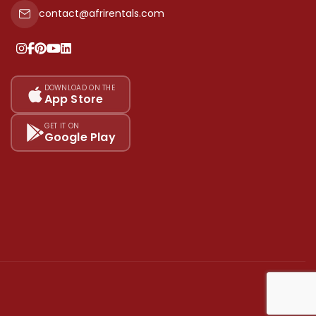
contact@afrirentals.com
DOWNLOAD ON THE
App Store
GET IT ON
Google Play